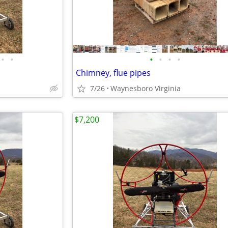
•
•
•
•
•
•
Chimney, flue pipes
7/26
Waynesboro Virginia
$7,200