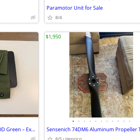
Paramotor Unit for Sale
8/4
$1,950
•
•
•
•
•
•
•
•
•
•
•
FlyBoys Aviation Kneeboard – OD Green – Excellent Condition
8/5
Henrico