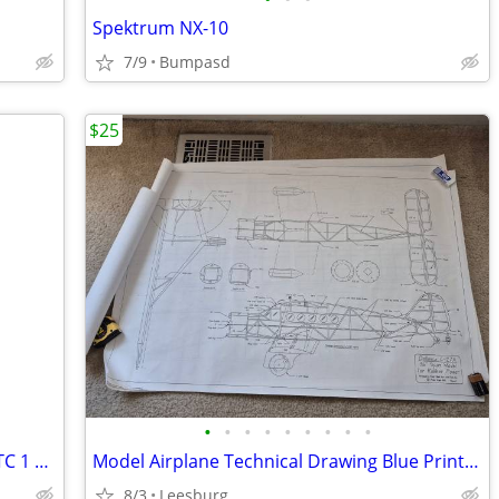
Spektrum NX-10
7/9
Bumpasd
$25
•
•
•
•
•
•
•
•
•
Sensenich 74DM6 Aluminum Propeller TC 1 74" Vintage Aircraft
Model Airplane Technical Drawing Blue Prints Bellanca C-27A
8/3
Leesburg