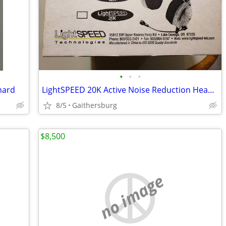
•
•
•
hard
LightSPEED 20K Active Noise Reduction Headset
8/5
Gaithersburg
$8,500
no image