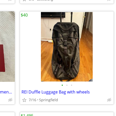
$40
•
•
•
Hallmark “Sky’s the Limit” Airplane Ornaments - $20 Each
REI Duffle Luggage Bag with wheels
7/16
Springfield
$1,495