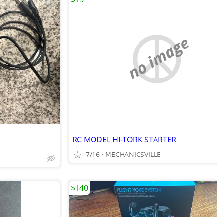
no image
RC MODEL HI-TORK STARTER
7/16
MECHANICSVILLE
$140