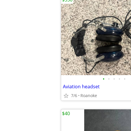
•
•
•
•
•
Aviation headset
7/6
Roanoke
$40