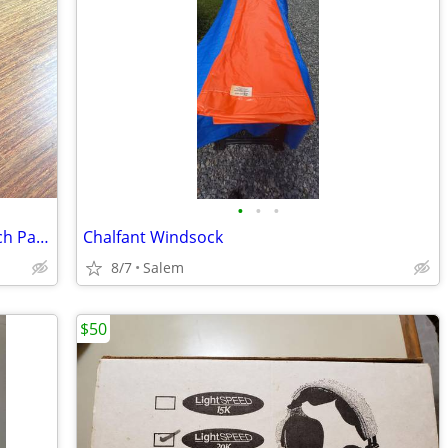
•
•
•
Logitech Flight Yoke System/ Flight Switch Panel
Chalfant Windsock
8/7
Salem
$50