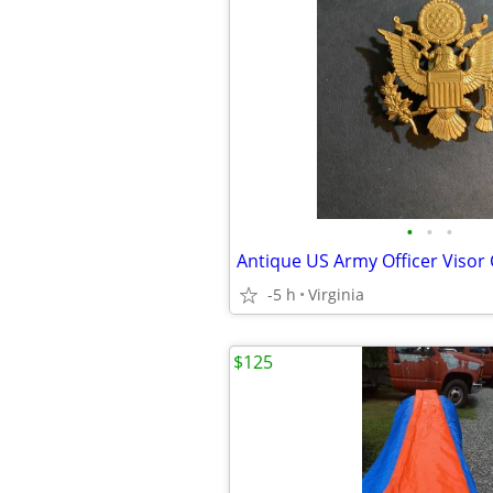
•
•
•
Antique US Army Officer Visor
-5 h
Virginia
$125