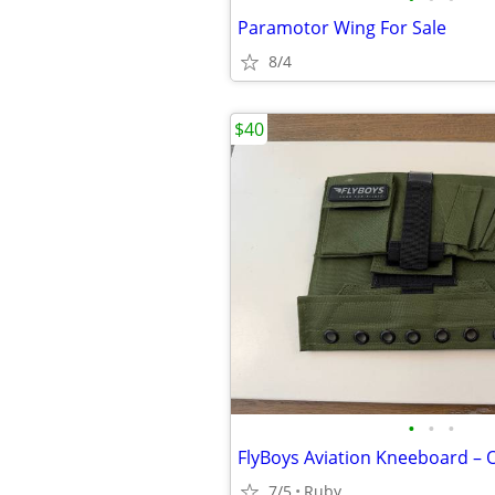
Paramotor Wing For Sale
8/4
$40
•
•
•
7/5
Ruby