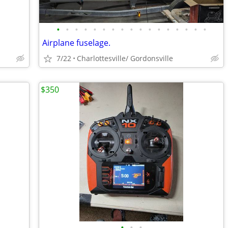
•
•
•
•
•
•
•
•
•
•
•
•
•
•
•
•
•
Airplane fuselage.
7/22
Charlottesville/ Gordonsville
$350
•
•
•