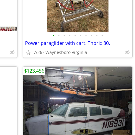
•
•
•
•
•
•
•
•
•
•
Power paraglider with cart. Thorix 80.
7/26
Waynesboro Virginia
$123,456