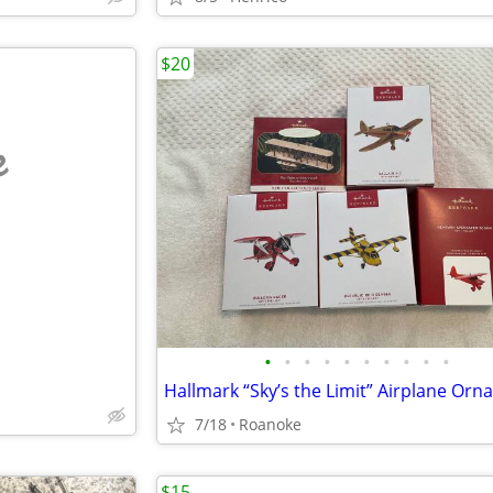
$20
e
•
•
•
•
•
•
•
•
•
•
7/18
Roanoke
$15