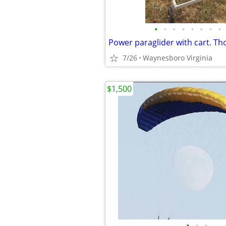
•
•
•
•
•
•
•
•
Power paraglider with cart. Th
7/26
Waynesboro Virginia
$1,500
•
•
•