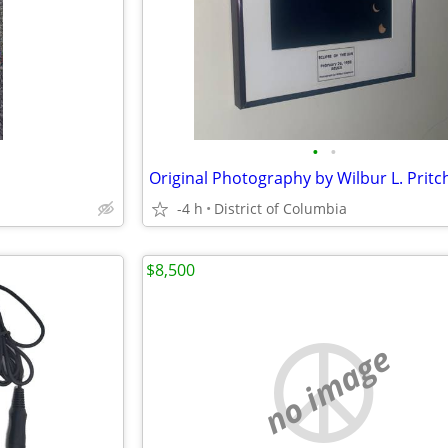
•
•
Original Photography by Wilbur L. Pritc
-4 h
District of Columbia
$8,500
no image