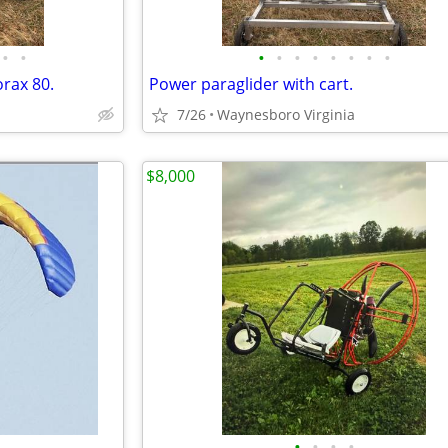
•
•
•
•
•
•
•
•
•
•
orax 80.
Power paraglider with cart.
7/26
Waynesboro Virginia
$8,000
•
•
•
•