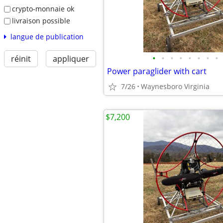
crypto-monnaie ok
livraison possible
langue de publication
•
•
•
•
•
•
•
•
réinit
appliquer
Power paraglider with cart
7/26
Waynesboro Virginia
$7,200