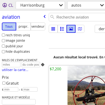
CL
Harrisonburg
autos
aviation
Tous
propr.
vendeur
der
rech titres uniq
Image jointe
publié jour
hide duplicates
Aucun résultat local trouvé. En 
MILES DE L’EMPLACEMENT

$7,200
utiliser la carte...
Prix
Gratuit
$
– $
MARQUE ET MODÈLE