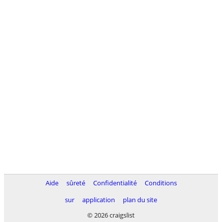
Aide
sûreté
Confidentialité
Conditions
sur
application
plan du site
© 2026 craigslist