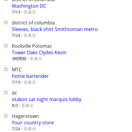
Washington DC
非表示
7/13
district of columbia
Sleeves, black shirt Smithsonian metro
非表示
7/24
Rockville Potomac
Tower Oaks Clydes Kevin
3時間前
非表示
MTC
hottie bartender
非表示
7/19
dc
otakon sat night marquis lobby
非表示
8/3
Hagerstown
Your country store
非表示
7/24