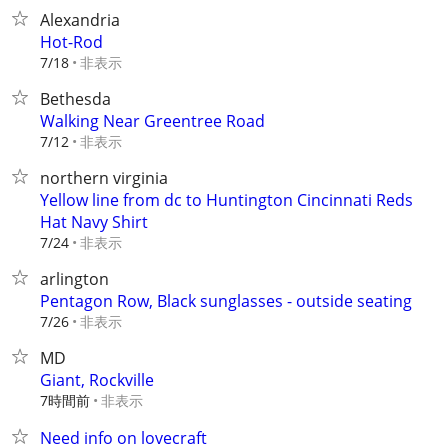
Alexandria
Hot-Rod
非表示
7/18
Bethesda
Walking Near Greentree Road
非表示
7/12
northern virginia
Yellow line from dc to Huntington Cincinnati Reds
Hat Navy Shirt
非表示
7/24
arlington
Pentagon Row, Black sunglasses - outside seating
非表示
7/26
MD
Giant, Rockville
7時間前
非表示
Need info on lovecraft