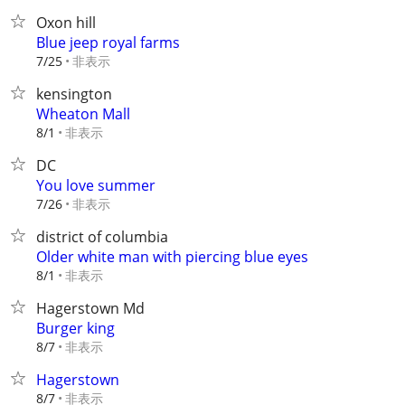
Oxon hill
Blue jeep royal farms
非表示
7/25
kensington
Wheaton Mall
非表示
8/1
DC
You love summer
非表示
7/26
district of columbia
Older white man with piercing blue eyes
非表示
8/1
Hagerstown Md
Burger king
非表示
8/7
Hagerstown
非表示
8/7