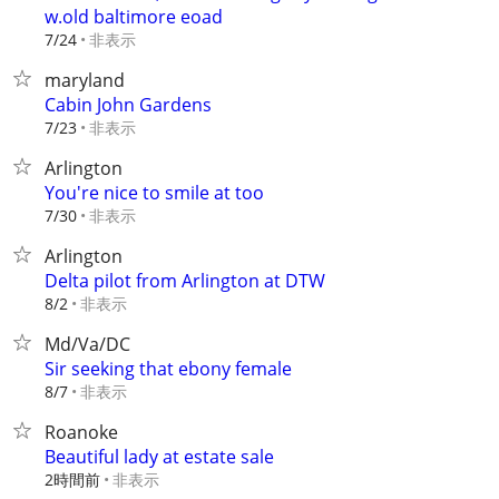
w.old baltimore eoad
非表示
7/24
maryland
Cabin John Gardens
非表示
7/23
Arlington
You're nice to smile at too
非表示
7/30
Arlington
Delta pilot from Arlington at DTW
非表示
8/2
Md/Va/DC
Sir seeking that ebony female
非表示
8/7
Roanoke
Beautiful lady at estate sale
2時間前
非表示