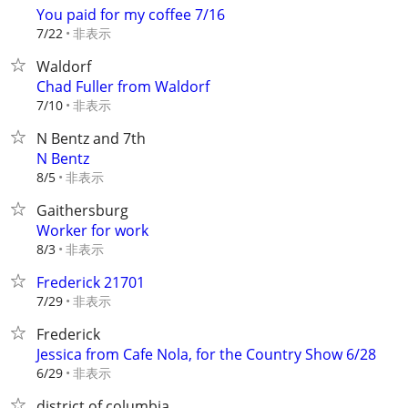
You paid for my coffee 7/16
非表示
7/22
Waldorf
Chad Fuller from Waldorf
非表示
7/10
N Bentz and 7th
N Bentz
非表示
8/5
Gaithersburg
Worker for work
非表示
8/3
Frederick 21701
非表示
7/29
Frederick
Jessica from Cafe Nola, for the Country Show 6/28
非表示
6/29
district of columbia