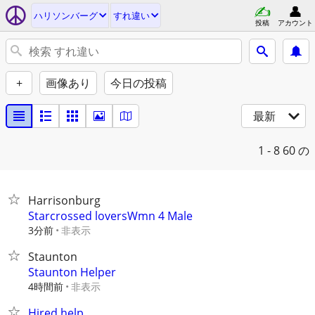
ハリソンバーグ
すれ違い
投稿
アカウント
+
画像あり
今日の投稿
最新
1 - 8
60 の
Harrisonburg
Starcrossed loversWmn 4 Male
3分前
非表示
Staunton
Staunton Helper
4時間前
非表示
Hired help