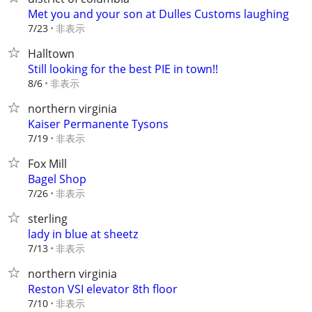
Met you and your son at Dulles Customs laughing
非表示
7/23
Halltown
Still looking for the best PIE in town!!
非表示
8/6
northern virginia
Kaiser Permanente Tysons
非表示
7/19
Fox Mill
Bagel Shop
非表示
7/26
sterling
lady in blue at sheetz
非表示
7/13
northern virginia
Reston VSI elevator 8th floor
非表示
7/10