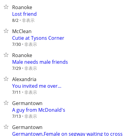
Roanoke
Lost friend
非表示
8/2
McClean
Cutie at Tysons Corner
非表示
7/30
Roanoke
Male needs male friends
非表示
7/29
Alexandria
You invited me over...
非表示
7/11
Germantown
A guy from McDonald's
非表示
7/13
Germantown
Germantown,Female on segway waiting to cross