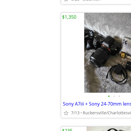
$1,350
•
•
•
7/13
Ruckersville/Charlottesvi
$235