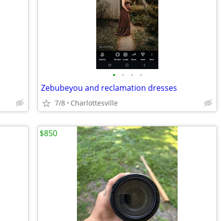
•
•
•
•
Zebubeyou and reclamation dresses
7/8
Charlottesville
$850