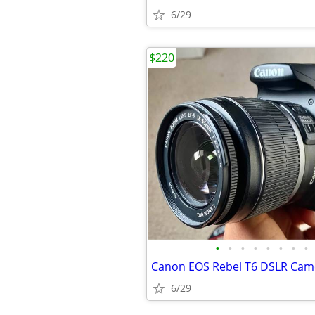
6/29
$220
•
•
•
•
•
•
•
•
Canon EOS Rebel T6 DSLR Cam
6/29