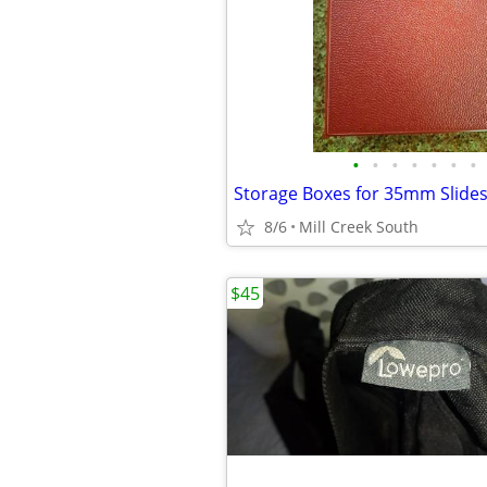
•
•
•
•
•
•
•
Storage Boxes for 35mm Slide
8/6
Mill Creek South
$45