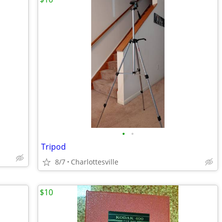
•
•
Tripod
8/7
Charlottesville
$10