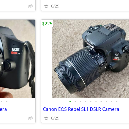
6/29
$225
•
•
•
•
•
•
•
•
•
•
•
•
era
Canon EOS Rebel SL1 DSLR Camera
6/29