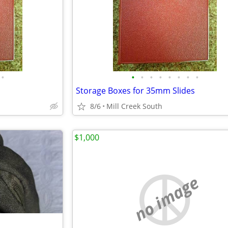
•
•
•
•
•
•
•
•
•
s
Storage Boxes for 35mm Slides
8/6
Mill Creek South
$1,000
no image