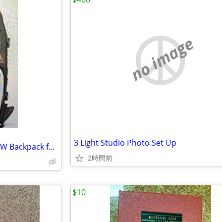
no image
3 Light Studio Photo Set Up
Lowepro Flipside Trek BP 350 AW Backpack for Camera
2時間前
$10