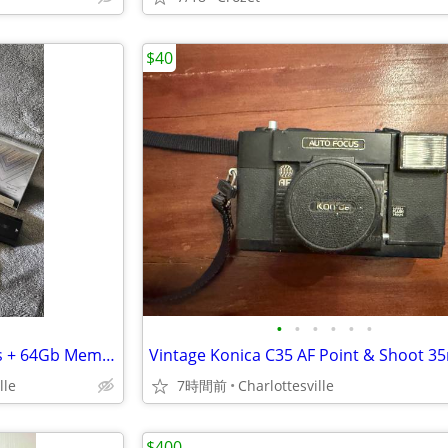
$40
•
•
•
•
•
•
Sony A7iii + Sony 24-70mm lens + 64Gb Memort Card
lle
7時間前
Charlottesville
$400