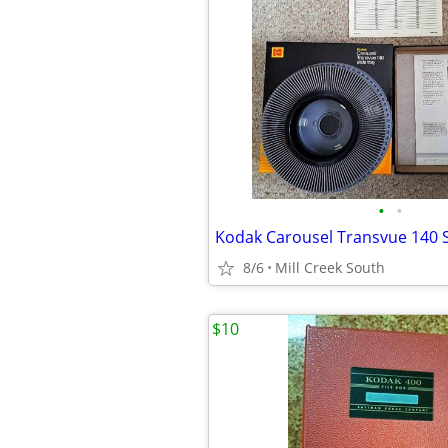
•
•
Kodak Carousel Transvue 140 S
8/6
Mill Creek South
$10