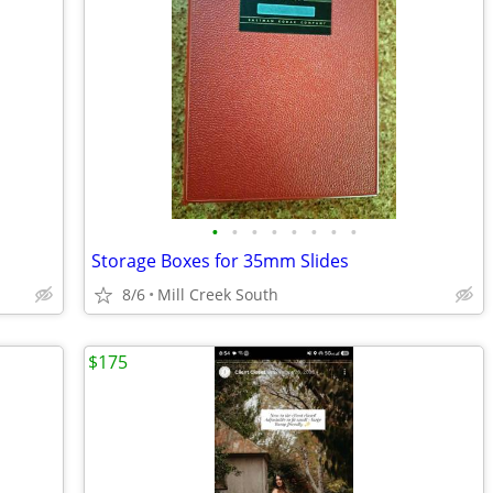
•
•
•
•
•
•
•
•
Storage Boxes for 35mm Slides
8/6
Mill Creek South
$175