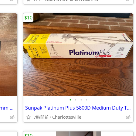
$10
•
•
•
•
Vintage Konica C35 AF Point & Shoot 35mm Film Camera
Sunpak Platinum Plus 5800D Medium Duty Tripod
7時間前
Charlottesville
$10