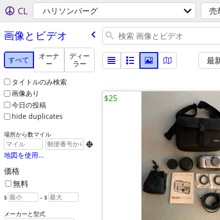
CL
ハリソンバーグ
売
画像とビデオ
オーナ
ディー
すべて
最
ー
ラー
タイトルのみ検索
画像あり
$25
今日の投稿
hide duplicates
場所から数マイル

地図を使用...
価格
無料
$
– $
メーカーと型式