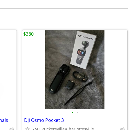
$380
•
•
nals
Dji Osmo Pocket 3
7/4
Ruckersville/Charlottesville