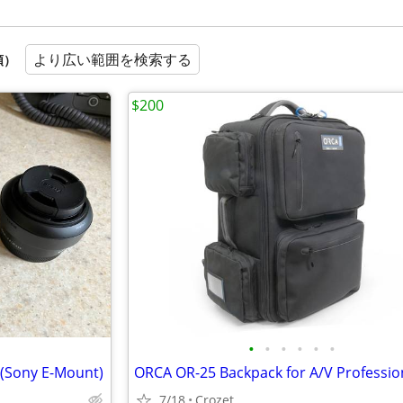
より広い範囲を検索する
順）
$200
•
•
•
•
•
•
 (Sony E-Mount)
ORCA OR-25 Backpack for A/V Professio
7/18
Crozet