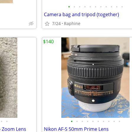
•
•
•
•
•
•
•
•
•
•
•
Camera bag and tripod (together)
7/24
Raphine
$140
•
•
•
•
•
•
•
•
•
•
•
•
o Zoom Lens
Nikon AF-S 50mm Prime Lens