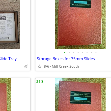
•
•
•
•
•
•
•
•
lide Tray
Storage Boxes for 35mm Slides
8/6
Mill Creek South
$10