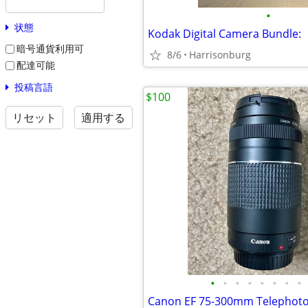
•
状態
Kodak Digital Camera Bundle:
暗号通貨利用可
8/6
Harrisonburg
配達可能
投稿言語
$100
リセット
適用する
•
•
•
•
•
•
•
•
Canon EF 75-300mm Telephot