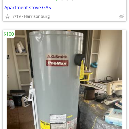
•
•
•
•
Apartment stove GAS
7/19
Harrisonburg
$100