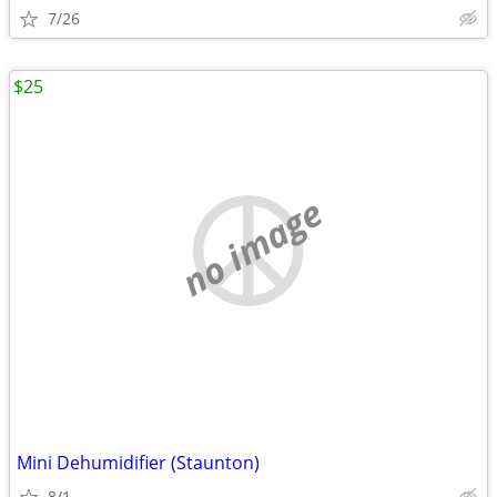
7/26
$25
no image
Mini Dehumidifier (Staunton)
8/1