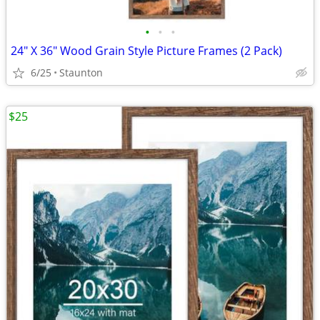
•
•
•
24" X 36" Wood Grain Style Picture Frames (2 Pack)
6/25
Staunton
$25