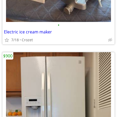
•
Electric ice cream maker
7/18
Crozet
$900