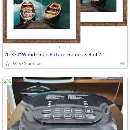
•
•
•
20"X30" Wood Grain Picture Frames, set of 2
6/25
Staunton
$39