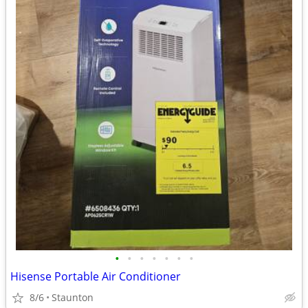
•
•
•
•
•
•
•
Hisense Portable Air Conditioner
8/6
Staunton