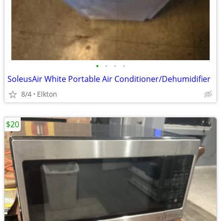
•
•
•
•
SoleusAir White Portable Air Conditioner/Dehumidifier
8/4
Elkton
$20