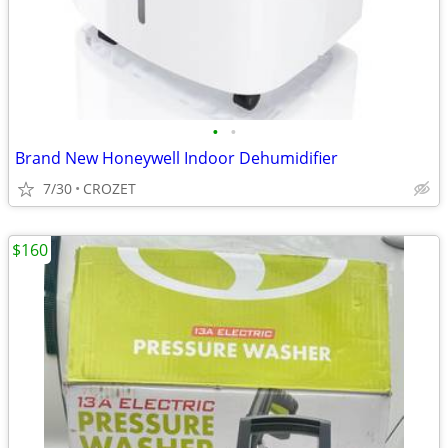
•
•
Brand New Honeywell Indoor Dehumidifier
7/30
CROZET
$160