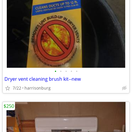
•
•
•
•
•
Dryer vent cleaning brush kit--new
7/22
harrisonburg
$250