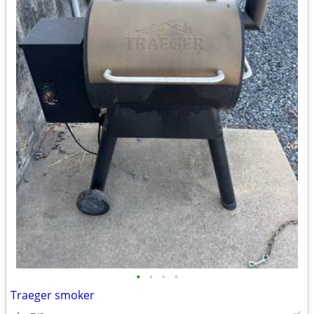
•
•
•
•
Traeger smoker