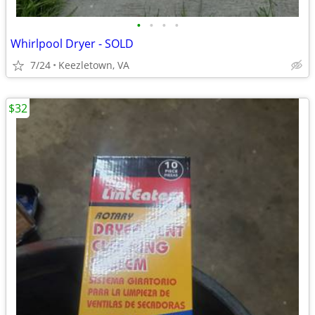
•
•
•
•
Whirlpool Dryer - SOLD
7/24
Keezletown, VA
$32