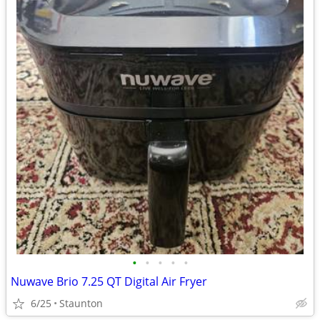
•
•
•
•
•
Nuwave Brio 7.25 QT Digital Air Fryer
6/25
Staunton