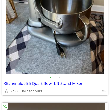
•
•
•
Kitchenaide5.5 Quart Bowl-Lift Stand Mixer
7/30
Harrisonburg
$5