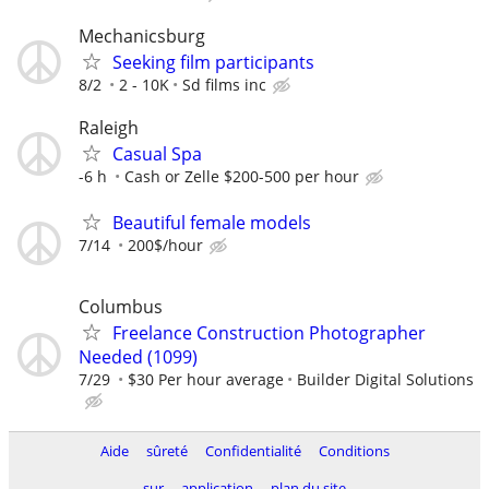
Mechanicsburg
Seeking film participants
8/2
2 - 10K
Sd films inc
Raleigh
Casual Spa
-6 h
Cash or Zelle $200-500 per hour
Beautiful female models
7/14
200$/hour
Columbus
Freelance Construction Photographer
Needed (1099)
7/29
$30 Per hour average
Builder Digital Solutions
Aide
sûreté
Confidentialité
Conditions
sur
application
plan du site