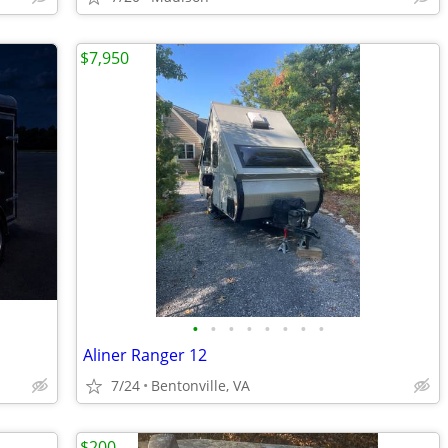
$7,950
•
•
•
•
•
•
•
•
Aliner Ranger 12
7/24
Bentonville, VA
$200