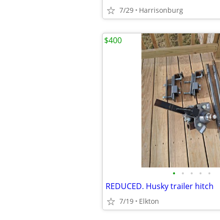
7/29
Harrisonburg
$400
•
•
•
•
•
REDUCED. Husky trailer hitch
7/19
Elkton