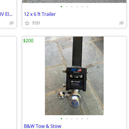
•
•
•
•
•
•
7500LB Electric Trailer Jack,Heavy Duty RV Electric Power Tongue Jack
12 x 6 ft Trailer
7/31
$200
•
•
•
•
•
•
B&W Tow & Stow