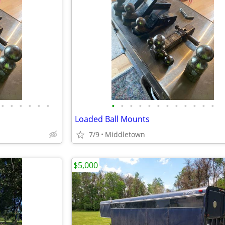
•
•
•
•
•
•
•
•
•
•
•
•
•
•
•
•
•
•
Loaded Ball Mounts
7/9
Middletown
$5,000