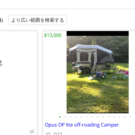
より広い範囲を検索する
順）
$13,000
e
•
•
•
•
•
•
•
•
•
•
•
•
•
•
Opus OP lite off-roading Camper
7/17