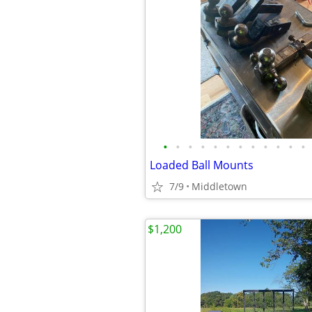
•
•
•
•
•
•
•
•
•
•
•
•
Loaded Ball Mounts
7/9
Middletown
$1,200