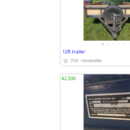
•
•
•
•
•
12ft trailer
7/31
Unionville
$2,500