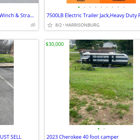
•
•
•
•
•
•
•
•
•
18ft Steel Car Trailer Rental w/ Winch & Straps – $100/Day
8/2
HARRISONBURG
$30,000
•
•
 MUST SELL
2023 Cherokee 40 foot camper