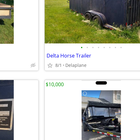
•
•
•
•
•
•
•
•
Delta Horse Trailer
8/1
Delaplane
$10,000