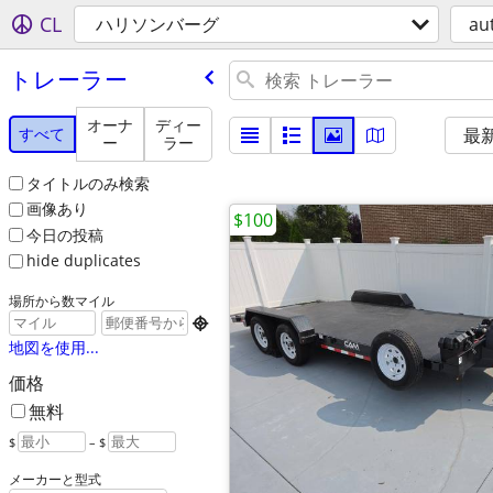
CL
ハリソンバーグ
au
トレーラー
オーナ
ディー
すべて
最
ー
ラー
タイトルのみ検索
画像あり
$100
今日の投稿
hide duplicates
場所から数マイル

地図を使用...
価格
無料
$
– $
メーカーと型式