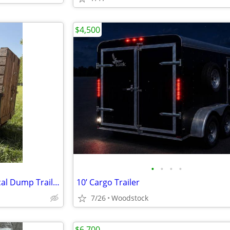
$4,500
•
•
•
•
Extreme Road & Trail Mechanical Dump Trailer w/ Custom Stake Sides
10’ Cargo Trailer
7/26
Woodstock
$6,700