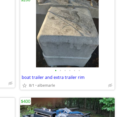
•
•
•
•
•
•
boat trailer and extra trailer rim
8/1
albemarle
$400