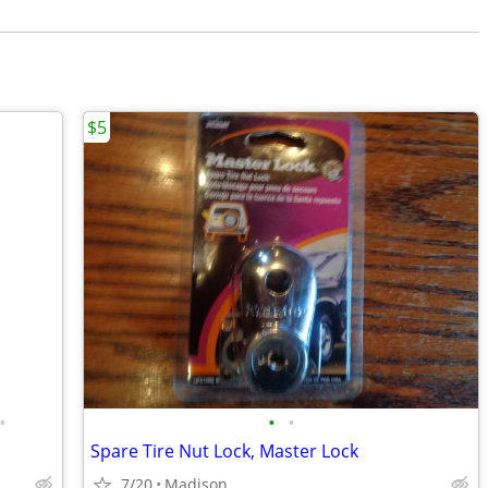
$5
•
•
•
Spare Tire Nut Lock, Master Lock
7/20
Madison