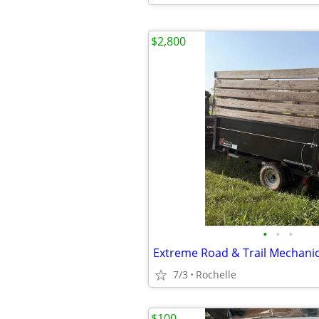
$2,800
•
•
•
7/3
Rochelle
$100