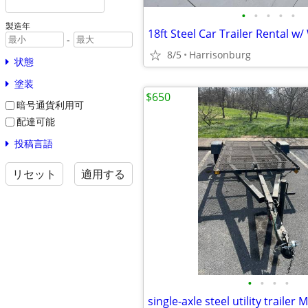
•
•
•
•
•
製造年
-
8/5
Harrisonburg
状態
塗装
$650
暗号通貨利用可
配達可能
投稿言語
リセット
適用する
•
•
•
•
single-axle steel utility trailer