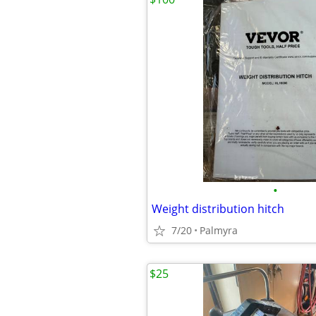
•
Weight distribution hitch
7/20
Palmyra
$25