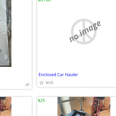
no image
Enclosed Car Hauler
6/25
$25