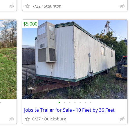
7/22
Staunton
$5,000
•
•
•
•
•
•
•
•
Jobsite Trailer for Sale - 10 Feet by 36 Feet
6/27
Quicksburg