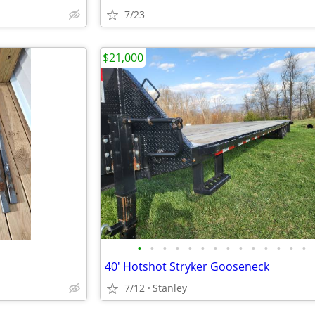
7/23
$21,000
•
•
•
•
•
•
•
•
•
•
•
•
•
•
40' Hotshot Stryker Gooseneck
7/12
Stanley