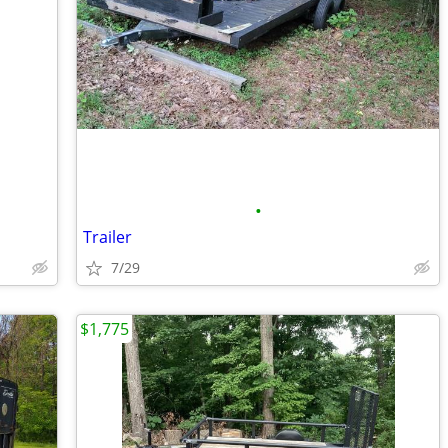
•
Trailer
7/29
$1,775