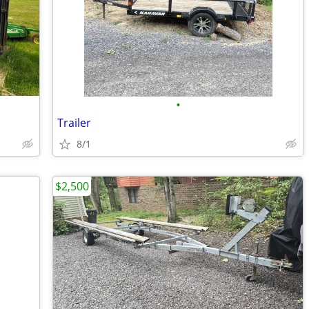
•
Trailer
8/1
$2,500