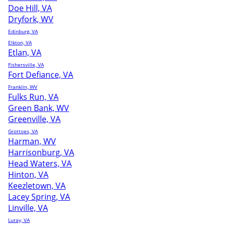
Doe Hill, VA
Dryfork, WV
Edinburg, VA
Elkton, VA
Etlan, VA
Fishersville, VA
Fort Defiance, VA
Franklin, WV
Fulks Run, VA
Green Bank, WV
Greenville, VA
Grottoes, VA
Harman, WV
Harrisonburg, VA
Head Waters, VA
Hinton, VA
Keezletown, VA
Lacey Spring, VA
Linville, VA
Luray, VA