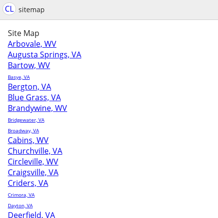
CL
sitemap
Site Map
Arbovale, WV
Augusta Springs, VA
Bartow, WV
Basye, VA
Bergton, VA
Blue Grass, VA
Brandywine, WV
Bridgewater, VA
Broadway, VA
Cabins, WV
Churchville, VA
Circleville, WV
Craigsville, VA
Criders, VA
Crimora, VA
Dayton, VA
Deerfield, VA