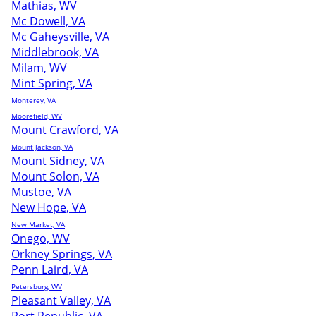
Mathias, WV
Mc Dowell, VA
Mc Gaheysville, VA
Middlebrook, VA
Milam, WV
Mint Spring, VA
Monterey, VA
Moorefield, WV
Mount Crawford, VA
Mount Jackson, VA
Mount Sidney, VA
Mount Solon, VA
Mustoe, VA
New Hope, VA
New Market, VA
Onego, WV
Orkney Springs, VA
Penn Laird, VA
Petersburg, WV
Pleasant Valley, VA