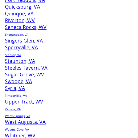
Port Republic, VA
Quicksburg, VA
Quinque, VA
Riverton, WV
Seneca Rocks, WV
Shenandoah, VA
Singers Glen, VA
Sperryville, VA
Stanley, VA
Staunton, VA
Steeles Tavern, VA
Sugar Grove, WV
Swoope, VA
Syria, VA
Timberville, VA
Upper Tract, WV
Verona, VA
Warm Springs, VA
West Augusta, VA
Weyers Cave, VA
Whitmer, WV